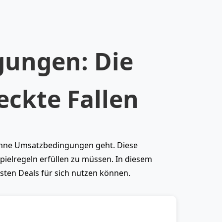
gungen: Die
eckte Fallen
 ohne Umsatzbedingungen geht. Diese
ielregeln erfüllen zu müssen. In diesem
sten Deals für sich nutzen können.