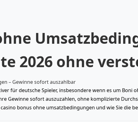
ohne Umsatzbedin
e 2026 ohne verst
ktiver für deutsche Spieler, insbesondere wenn es um Boni
re Gewinne sofort auszuzahlen, ohne komplizierte Durchsp
r casino bonus ohne umsatzbedingungen und wie Sie die be