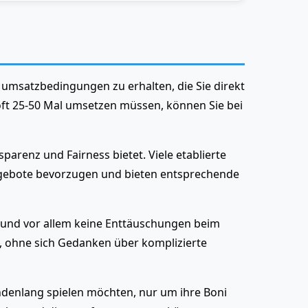
 umsatzbedingungen zu erhalten, die Sie direkt
ft 25-50 Mal umsetzen müssen, können Sie bei
arenz und Fairness bietet. Viele etablierte
 Angebote bevorzugen und bieten entsprechende
n und vor allem keine Enttäuschungen beim
en, ohne sich Gedanken über komplizierte
ndenlang spielen möchten, nur um ihre Boni