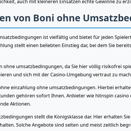
lichkeit, auch mit kleineren Einsätzen echte Gewinne zu erz
ten von Boni ohne Umsatzb
atzbedingungen ist vielfältig und bietet für jeden Spieler
g stellt einen beliebten Einstieg dar, bei dem Sie bereits
en ohne umsatzbedingungen, da Sie hier völlig risikofrei s
bieren und sich mit der Casino-Umgebung vertraut zu mache
le ohne einzahlung ohne umsatzbedingungen. Hierbei erhalt
unden gehören sofort Ihnen. Anbieter wie hitnspin casino
ende Aktionen.
edingungen stellt die Königsklasse dar. Hier erhalten Sie
ten. Solche Angebote sind selten und meist zeitlich begr