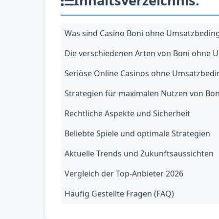
Inhaltsverzeichnis:
Was sind Casino Boni ohne Umsatzbedin
Die verschiedenen Arten von Boni ohne
Seriöse Online Casinos ohne Umsatzbed
Strategien für maximalen Nutzen von B
Rechtliche Aspekte und Sicherheit
Beliebte Spiele und optimale Strategien
Aktuelle Trends und Zukunftsaussichten
Vergleich der Top-Anbieter 2026
Häufig Gestellte Fragen (FAQ)