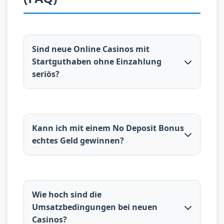
Sind neue Online Casinos mit
Startguthaben ohne Einzahlung
seriös?
Kann ich mit einem No Deposit Bonus
echtes Geld gewinnen?
Wie hoch sind die
Umsatzbedingungen bei neuen
Casinos?