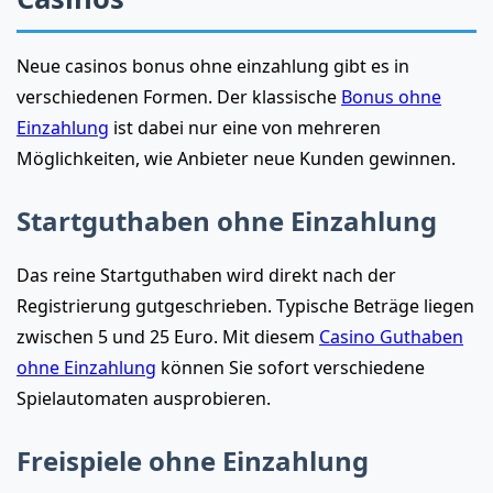
Neue casinos bonus ohne einzahlung gibt es in
verschiedenen Formen. Der klassische
Bonus ohne
Einzahlung
ist dabei nur eine von mehreren
Möglichkeiten, wie Anbieter neue Kunden gewinnen.
Startguthaben ohne Einzahlung
Das reine Startguthaben wird direkt nach der
Registrierung gutgeschrieben. Typische Beträge liegen
zwischen 5 und 25 Euro. Mit diesem
Casino Guthaben
ohne Einzahlung
können Sie sofort verschiedene
Spielautomaten ausprobieren.
Freispiele ohne Einzahlung