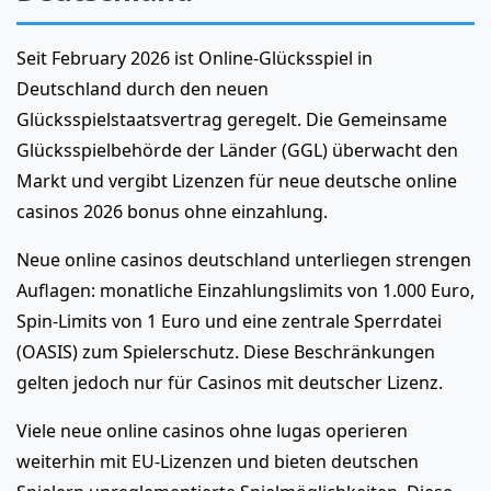
Seit February 2026 ist Online-Glücksspiel in
Deutschland durch den neuen
Glücksspielstaatsvertrag geregelt. Die Gemeinsame
Glücksspielbehörde der Länder (GGL) überwacht den
Markt und vergibt Lizenzen für neue deutsche online
casinos 2026 bonus ohne einzahlung.
Neue online casinos deutschland unterliegen strengen
Auflagen: monatliche Einzahlungslimits von 1.000 Euro,
Spin-Limits von 1 Euro und eine zentrale Sperrdatei
(OASIS) zum Spielerschutz. Diese Beschränkungen
gelten jedoch nur für Casinos mit deutscher Lizenz.
Viele neue online casinos ohne lugas operieren
weiterhin mit EU-Lizenzen und bieten deutschen