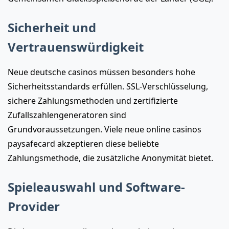
Sicherheit und
Vertrauenswürdigkeit
Neue deutsche casinos müssen besonders hohe
Sicherheitsstandards erfüllen. SSL-Verschlüsselung,
sichere Zahlungsmethoden und zertifizierte
Zufallszahlengeneratoren sind
Grundvoraussetzungen. Viele neue online casinos
paysafecard akzeptieren diese beliebte
Zahlungsmethode, die zusätzliche Anonymität bietet.
Spieleauswahl und Software-
Provider