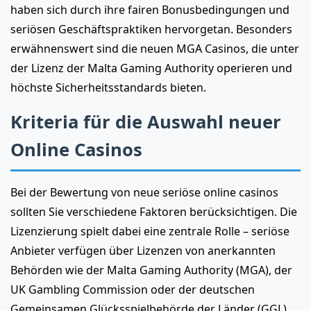
haben sich durch ihre fairen Bonusbedingungen und
seriösen Geschäftspraktiken hervorgetan. Besonders
erwähnenswert sind die neuen MGA Casinos, die unter
der Lizenz der Malta Gaming Authority operieren und
höchste Sicherheitsstandards bieten.
Kriteria für die Auswahl neuer
Online Casinos
Bei der Bewertung von neue seriöse online casinos
sollten Sie verschiedene Faktoren berücksichtigen. Die
Lizenzierung spielt dabei eine zentrale Rolle – seriöse
Anbieter verfügen über Lizenzen von anerkannten
Behörden wie der Malta Gaming Authority (MGA), der
UK Gambling Commission oder der deutschen
Gemeinsamen Glücksspielbehörde der Länder (GGL).