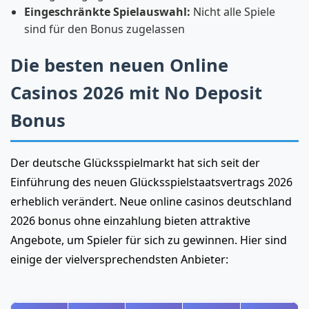
Eingeschränkte Spielauswahl:
Nicht alle Spiele
sind für den Bonus zugelassen
Die besten neuen Online
Casinos 2026 mit No Deposit
Bonus
Der deutsche Glücksspielmarkt hat sich seit der
Einführung des neuen Glücksspielstaatsvertrags 2026
erheblich verändert. Neue online casinos deutschland
2026 bonus ohne einzahlung bieten attraktive
Angebote, um Spieler für sich zu gewinnen. Hier sind
einige der vielversprechendsten Anbieter: