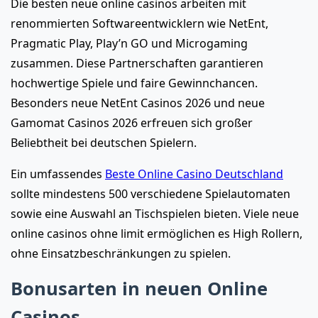
Die besten neue online casinos arbeiten mit
renommierten Softwareentwicklern wie NetEnt,
Pragmatic Play, Play’n GO und Microgaming
zusammen. Diese Partnerschaften garantieren
hochwertige Spiele und faire Gewinnchancen.
Besonders neue NetEnt Casinos 2026 und neue
Gamomat Casinos 2026 erfreuen sich großer
Beliebtheit bei deutschen Spielern.
Ein umfassendes
Beste Online Casino Deutschland
sollte mindestens 500 verschiedene Spielautomaten
sowie eine Auswahl an Tischspielen bieten. Viele neue
online casinos ohne limit ermöglichen es High Rollern,
ohne Einsatzbeschränkungen zu spielen.
Bonusarten in neuen Online
Casinos